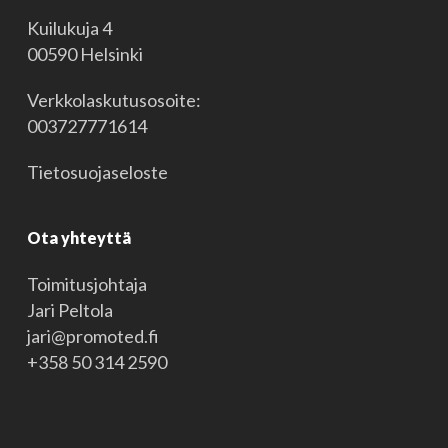
Kuilukuja 4
00590 Helsinki
Verkkolaskutusosoite:
003727771614
Tietosuojaseloste
Ota yhteyttä
Toimitusjohtaja
Jari Peltola
jari@promoted.fi
+358 50 314 2590