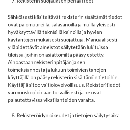
Rekisterin suojauksen periaatteet
Sähköisesti käsiteltävät rekisterin sisältämät tiedot
ovat palomuureilla, salasanoilla ja muilla yleisesti
hyväksyttävillä teknisillä keinoilla ja hyvien
käytäntöjen mukaisesti suojattuja. Manuaalisesti
ylläpidettävät aineistot säilytetään lukituissa
tiloissa, joihin on asiattomilta pääsy estetty.
Ainoastaan rekisterinpitäjän ja sen
toimeksiannosta ja lukuun toimivien tahojen
käyttäjillä on pääsy rekisterin sisältämiin tietoihin.
Käyttäjiä sitoo vaitiolovelvollisuus. Rekisteritiedot
varmuuskopioidaan turvallisesti ja ne ovat
palautettavissa vikatilanteiden varalta.
Rekisteröidyn oikeudet ja tietojen säilytysaika