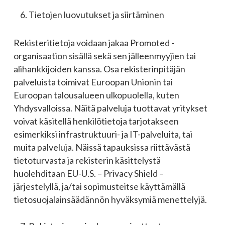
Tietojen luovutukset ja siirtäminen
Rekisteritietoja voidaan jakaa Promoted -
organisaation sisällä sekä sen jälleenmyyjien tai
alihankkijoiden kanssa. Osa rekisterinpitäjän
palveluista toimivat Euroopan Unionin tai
Euroopan talousalueen ulkopuolella, kuten
Yhdysvalloissa. Näitä palveluja tuottavat yritykset
voivat käsitellä henkilötietoja tarjotakseen
esimerkiksi infrastruktuuri- ja IT-palveluita, tai
muita palveluja. Näissä tapauksissa riittävästä
tietoturvasta ja rekisterin käsittelystä
huolehditaan EU-U.S. – Privacy Shield –
järjestelyllä, ja/tai sopimusteitse käyttämällä
tietosuojalainsäädännön hyväksymiä menettelyjä.