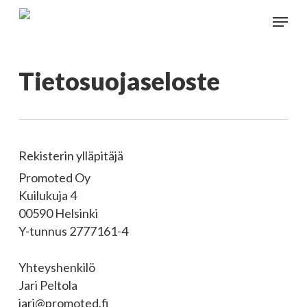
Skip
Menu
to
main
content
Tietosuojaseloste
Rekisterin ylläpitäjä
Promoted Oy
Kuilukuja 4
00590 Helsinki
Y-tunnus 2777161-4
Yhteyshenkilö
Jari Peltola
jari@promoted.fi