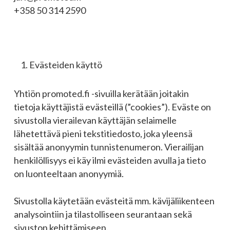
+358 50 314 2590
Evästeiden käyttö
Yhtiön promoted.fi -sivuilla kerätään joitakin
tietoja käyttäjistä evästeillä (”cookies”). Eväste on
sivustolla vierailevan käyttäjän selaimelle
lähetettävä pieni tekstitiedosto, joka yleensä
sisältää anonyymin tunnistenumeron. Vierailijan
henkilöllisyys ei käy ilmi evästeiden avulla ja tieto
on luonteeltaan anonyymiä.
Sivustolla käytetään evästeitä mm. kävijäliikenteen
analysointiin ja tilastolliseen seurantaan sekä
sivuston kehittämiseen.