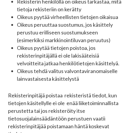
Rekisterin henkilöllä on oikeus tarkastaa, mitä
tietoja rekisteriin on kerätty
Oikeus pyytää virheellisten tietojen oikaisua
Oikeus peruuttaa suostumus, jos käsittely
perustuu erilliseen suostumukseen
(esimerkiksi markkinointiluvan peruutus)
Oikeus pyytää tietojen poistoa, jos
rekisterinpitäjällä ei ole lakisääteisiä
velvoitteita jatkaa henkilötietojen käsittelyä.
Oikeus tehdä valitus valvontaviranomaiselle
lainvastaisesta käsittelystä
Rekisterinpitäjä poistaa rekisteristä tiedot, kun
tietojen käsitellylle ei ole enää liiketoiminnallista
perustetta tai jos rekisteröity itse
tietosuojalainsäädäntöön perustuen vaatii
rekisterinpitäjää poistamaan häntä koskevat