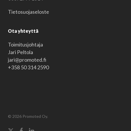
Tietosuojaseloste
Ota yhteyttä
Toimitusjohtaja
Jari Peltola
jari@promoted.fi
+358 50 314 2590
© 2026 Promoted Oy.
x-
facebook
linkedin