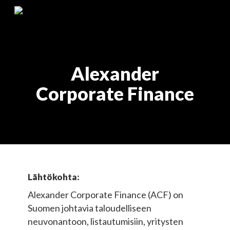
Skip
Menu
to
main
content
Alexander
Corporate Finance
Lähtökohta:
Alexander Corporate Finance (ACF) on
Suomen johtavia taloudelliseen
neuvonantoon, listautumisiin, yritysten